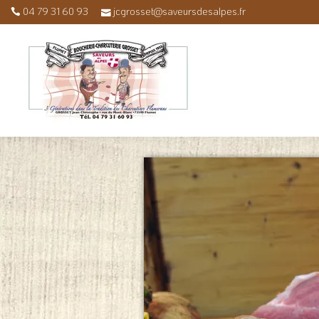
04 79 31 60 93
jcgrosset@saveursdesalpes.fr