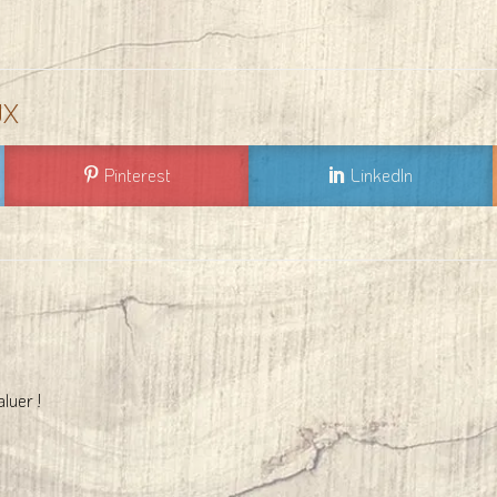
UX
Pinterest
LinkedIn
luer !